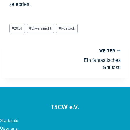
zelebriert.
#
2024
#
Diversnight
#
Rostock
WEITER
Ein fantastisches
Grillfest!
TSCW e.V.
Startseite
Über uns