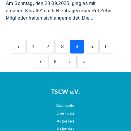
Am Sonntag, den 28.09.2025, ging es mit
unserer „Koralle“ nach Nienhagen zum Riff.Zehn
Mitglieder hatten sich angemeldet. Die...
‹
1
2
3
4
5
6
7
8
›
»
TSCW e.V.
Startseite
Über uns
Aktuelles
Kalender