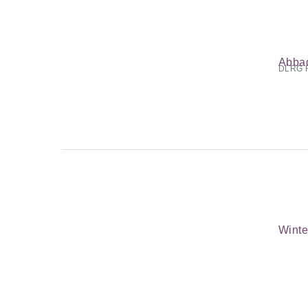
Abbad
DLRG R
Winte