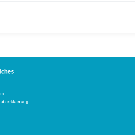
iches
um
utzerklaerung